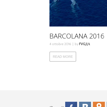
BARCOLANA 2016
4 ottobre 2016
by
FVGДА
READ MORE