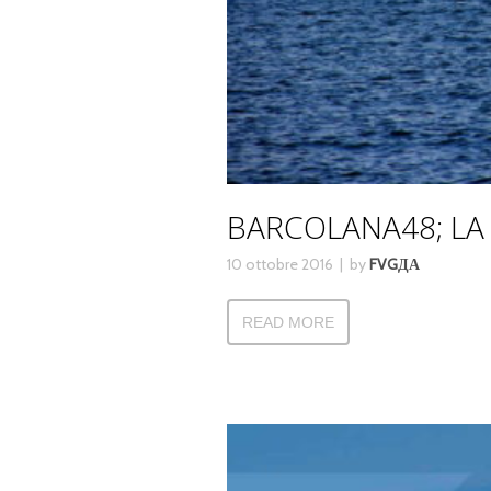
BARCOLANA48; LA
10 ottobre 2016
by
FVGДА
READ MORE