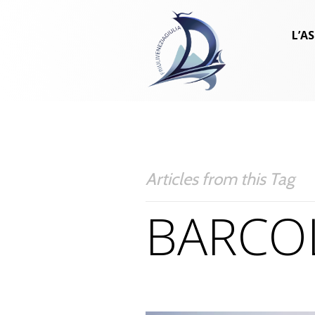
L’A
Articles from this Tag
BARCO