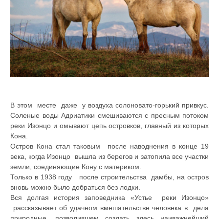
В этом месте даже у воздуха солоновато-горький привкус.
Соленые воды Адриатики смешиваются с пресным потоком
реки Изонцо и омывают цепь островков, главный из которых
Кона.
Остров Кона стал таковым после наводнения в конце 19
века, когда Изонцо вышла из берегов и затопила все участки
земли, соединяющие Кону с материком.
Только в 1938 году после строительства дамбы, на остров
вновь можно было добраться без лодки.
Вся долгая история заповедника «Устье реки Изонцо»
рассказывает об удачном вмешательстве человека в дела
природные, позволившем создать здесь наиважнейший