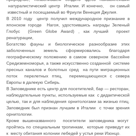
натуралистический центр Италии. И конечно, он самый
известный и посещаемый во Фриули Венеция Джулия.
В 2010 году центр получил международное признание в
японском городе Нагоя, удостоившись награды Зеленый
Глобус (Green Globe Award) , как лучший проект
ренатурации,
Богатство фауны и биологическое разнообразие этих
заболоченных земель сформировались благодаря
географическому положению в самом северном бассейне
Средиземноморья, а также искусственно созданной системе
пресных каналов и болотных сред на пути миграционных
поток перелетных птиц, перемещающихся с севера
Европы в далекую Сибирь.
В Заповеднике есть центр для посетителей, бар — ресторан,
наблюдательные пункты, используемые как с дидактической
целью, так и для наблюдения орнитологами за жизнью птиц.
Заповедник был признан лучшим в Италии с точки зрения
орнитологии.
Кроме вышеназванного посетители заповедника могут
пройтись по специальным тропинкам, которые приведут их
к месту обитания колонии лебедей у устья реки Изонцо.